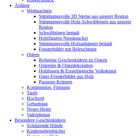
Anlässe
Weihnachten
Stimmungsvolle 3D Sterne aus unserer Region
Stimmungsvolle Holz-Schwibbögen aus unserer
Region
Schwibbögen bemalt
Holzfiguren Nussknacker
Stimmungsvolle Holzanhänger bemalt
Fensterbilder mit Beleuchtung
Ostern
Religiöse Geschenkideen zu Ostern
Ostereier & Osterdekoration
Holzhasen & Erzgebirgische Volkskunst
Oster-Fensterbilder aus Holz
Passions Krippen
Kommunion, Firmung
Taufe
Hochzeit
Geburtstag
Neues Heim
Valentinstag
Besondere Geschenkideen
Schützende Hände
Kindergebetsbücher