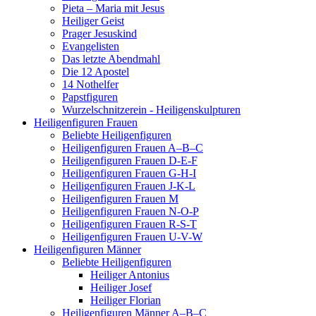
Pieta – Maria mit Jesus
Heiliger Geist
Prager Jesuskind
Evangelisten
Das letzte Abendmahl
Die 12 Apostel
14 Nothelfer
Papstfiguren
Wurzelschnitzerein - Heiligenskulpturen
Heiligenfiguren Frauen
Beliebte Heiligenfiguren
Heiligenfiguren Frauen A–B–C
Heiligenfiguren Frauen D-E-F
Heiligenfiguren Frauen G-H-I
Heiligenfiguren Frauen J-K-L
Heiligenfiguren Frauen M
Heiligenfiguren Frauen N-O-P
Heiligenfiguren Frauen R-S-T
Heiligenfiguren Frauen U-V-W
Heiligenfiguren Männer
Beliebte Heiligenfiguren
Heiliger Antonius
Heiliger Josef
Heiliger Florian
Heiligenfiguren Männer A–B–C