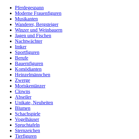
Pferdegespann
Moderne Frauenfiguren
Musikanten
Wanderer, Bergsteiger
Winzer und Weinbauern
Jagen und Fischen
Nachtwächter
Imker
Sportfiguren
Berufe
Bauernfiguren
Komödianten
Heinzelmännchen
Zwerge
Moriskentänzer
Clowns
Abseiler
Unikate, Neuheiten
Blumen
Schachspiele
Vogelhäuser
Spruchtafeln
Sternzeichen
Tierfiguren