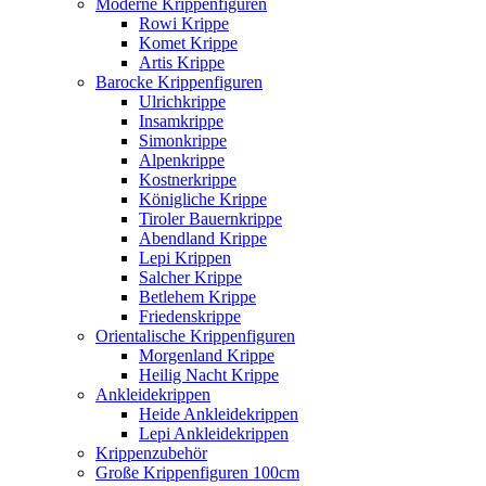
Moderne Krippenfiguren
Rowi Krippe
Komet Krippe
Artis Krippe
Barocke Krippenfiguren
Ulrichkrippe
Insamkrippe
Simonkrippe
Alpenkrippe
Kostnerkrippe
Königliche Krippe
Tiroler Bauernkrippe
Abendland Krippe
Lepi Krippen
Salcher Krippe
Betlehem Krippe
Friedenskrippe
Orientalische Krippenfiguren
Morgenland Krippe
Heilig Nacht Krippe
Ankleidekrippen
Heide Ankleidekrippen
Lepi Ankleidekrippen
Krippenzubehör
Große Krippenfiguren 100cm