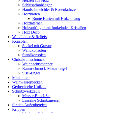
Herzen aus Holz
Schlüsselanhänger
Handschmeichler & Rosenkränze
Holzkarten
Bunte Karten mit Holzbehang
Holzlaternen
Holzanhänger mit funkelnden Kristallen
Holz Deco
Wandbilder & Reliefs
Konsolen
Sockel mit Gravur
Wandkonsolen
Standkonsolen
Christbaumschmuck
Weihnachtsmänner
Baumschmuck-Mozartengel
Sissi-Engel
Miniaturen
Weihwasserbecken
Gedrechselte Unikate
Schnitzwerkzeug
Messer-Beitel-Set
Einzelne Schnitzmesser
für den Außenbereich
Krippen