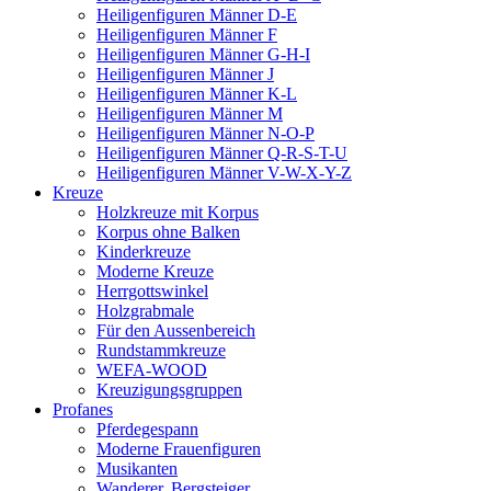
Heiligenfiguren Männer D-E
Heiligenfiguren Männer F
Heiligenfiguren Männer G-H-I
Heiligenfiguren Männer J
Heiligenfiguren Männer K-L
Heiligenfiguren Männer M
Heiligenfiguren Männer N-O-P
Heiligenfiguren Männer Q-R-S-T-U
Heiligenfiguren Männer V-W-X-Y-Z
Kreuze
Holzkreuze mit Korpus
Korpus ohne Balken
Kinderkreuze
Moderne Kreuze
Herrgottswinkel
Holzgrabmale
Für den Aussenbereich
Rundstammkreuze
WEFA-WOOD
Kreuzigungsgruppen
Profanes
Pferdegespann
Moderne Frauenfiguren
Musikanten
Wanderer, Bergsteiger