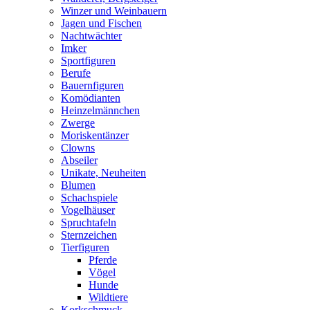
Winzer und Weinbauern
Jagen und Fischen
Nachtwächter
Imker
Sportfiguren
Berufe
Bauernfiguren
Komödianten
Heinzelmännchen
Zwerge
Moriskentänzer
Clowns
Abseiler
Unikate, Neuheiten
Blumen
Schachspiele
Vogelhäuser
Spruchtafeln
Sternzeichen
Tierfiguren
Pferde
Vögel
Hunde
Wildtiere
Korkschmuck