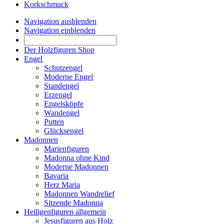
Korkschmuck
Navigation ausblenden
Navigation einblenden
Der Holzfiguren Shop
Engel
Schutzengel
Moderne Engel
Standengel
Erzengel
Engelsköpfe
Wandengel
Putten
Glücksengel
Madonnen
Marienfiguren
Madonna ohne Kind
Moderne Madonnen
Bavaria
Herz Maria
Madonnen Wandrelief
Sitzende Madonna
Heiligenfiguren allgemein
Jesusfiguren aus Holz