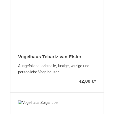
Vogelhaus Tebartz van Elster
Ausgefallene, originelle, lustige, witzige und
persönliche Vogelhäuser
42,00 €
*