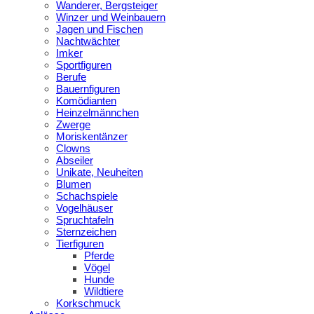
Wanderer, Bergsteiger
Winzer und Weinbauern
Jagen und Fischen
Nachtwächter
Imker
Sportfiguren
Berufe
Bauernfiguren
Komödianten
Heinzelmännchen
Zwerge
Moriskentänzer
Clowns
Abseiler
Unikate, Neuheiten
Blumen
Schachspiele
Vogelhäuser
Spruchtafeln
Sternzeichen
Tierfiguren
Pferde
Vögel
Hunde
Wildtiere
Korkschmuck