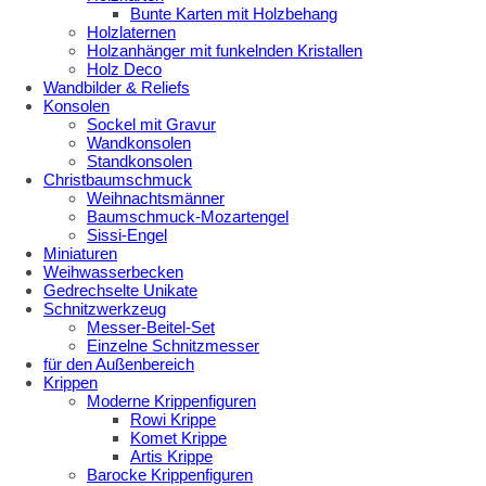
Bunte Karten mit Holzbehang
Holzlaternen
Holzanhänger mit funkelnden Kristallen
Holz Deco
Wandbilder & Reliefs
Konsolen
Sockel mit Gravur
Wandkonsolen
Standkonsolen
Christbaumschmuck
Weihnachtsmänner
Baumschmuck-Mozartengel
Sissi-Engel
Miniaturen
Weihwasserbecken
Gedrechselte Unikate
Schnitzwerkzeug
Messer-Beitel-Set
Einzelne Schnitzmesser
für den Außenbereich
Krippen
Moderne Krippenfiguren
Rowi Krippe
Komet Krippe
Artis Krippe
Barocke Krippenfiguren