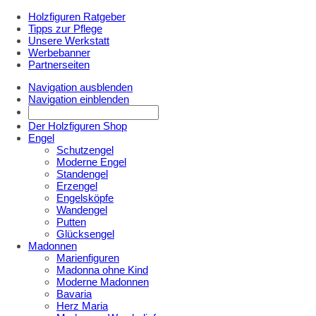
Holzfiguren Ratgeber
Tipps zur Pflege
Unsere Werkstatt
Werbebanner
Partnerseiten
Navigation ausblenden
Navigation einblenden
Der Holzfiguren Shop
Engel
Schutzengel
Moderne Engel
Standengel
Erzengel
Engelsköpfe
Wandengel
Putten
Glücksengel
Madonnen
Marienfiguren
Madonna ohne Kind
Moderne Madonnen
Bavaria
Herz Maria