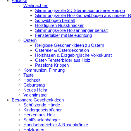
Anlässe
Weihnachten
Stimmungsvolle 3D Sterne aus unserer Region
Stimmungsvolle Holz-Schwibbögen aus unserer R
Schwibbögen bemalt
Holzfiguren Nussknacker
Stimmungsvolle Holzanhänger bemalt
Fensterbilder mit Beleuchtung
Ostern
Religiöse Geschenkideen zu Ostern
Ostereier & Osterdekoration
Holzhasen & Erzgebirgische Volkskunst
Oster-Fensterbilder aus Holz
Passions Krippen
Kommunion, Firmung
Taufe
Hochzeit
Geburtstag
Neues Heim
Valentinstag
Besondere Geschenkideen
Schützende Hände
Kindergebetsbücher
Herzen aus Holz
Schlüsselanhänger
Handschmeichler & Rosenkränze
Holzkarten