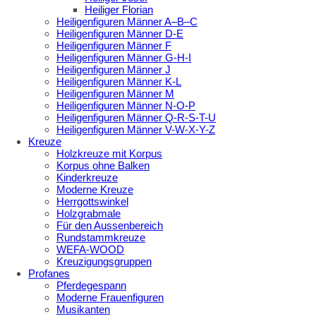
Heiliger Florian
Heiligenfiguren Männer A–B–C
Heiligenfiguren Männer D-E
Heiligenfiguren Männer F
Heiligenfiguren Männer G-H-I
Heiligenfiguren Männer J
Heiligenfiguren Männer K-L
Heiligenfiguren Männer M
Heiligenfiguren Männer N-O-P
Heiligenfiguren Männer Q-R-S-T-U
Heiligenfiguren Männer V-W-X-Y-Z
Kreuze
Holzkreuze mit Korpus
Korpus ohne Balken
Kinderkreuze
Moderne Kreuze
Herrgottswinkel
Holzgrabmale
Für den Aussenbereich
Rundstammkreuze
WEFA-WOOD
Kreuzigungsgruppen
Profanes
Pferdegespann
Moderne Frauenfiguren
Musikanten