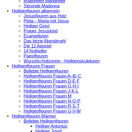
Madonnen Wandrelief
Sitzende Madonna
Heiligenfiguren allgemein
Jesusfiguren aus Holz
Pieta – Maria mit Jesus
Heiliger Geist
Prager Jesuskind
Evangelisten
Das letzte Abendmahl
Die 12 Apostel
14 Nothelfer
Papstfiguren
Wurzelschnitzerein - Heiligenskulpturen
Heiligenfiguren Frauen
Beliebte Heiligenfiguren
Heiligenfiguren Frauen A–B–C
Heiligenfiguren Frauen D-E-F
Heiligenfiguren Frauen G-H-I
Heiligenfiguren Frauen J-K-L
Heiligenfiguren Frauen M
Heiligenfiguren Frauen N-O-P
Heiligenfiguren Frauen R-S-T
Heiligenfiguren Frauen U-V-W
Heiligenfiguren Männer
Beliebte Heiligenfiguren
Heiliger Antonius
Heiliger Josef