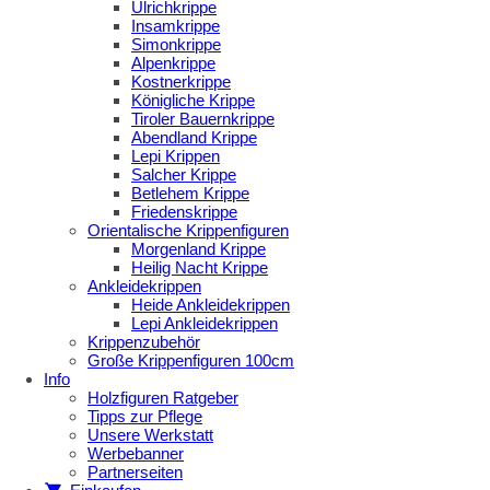
Ulrichkrippe
Insamkrippe
Simonkrippe
Alpenkrippe
Kostnerkrippe
Königliche Krippe
Tiroler Bauernkrippe
Abendland Krippe
Lepi Krippen
Salcher Krippe
Betlehem Krippe
Friedenskrippe
Orientalische Krippenfiguren
Morgenland Krippe
Heilig Nacht Krippe
Ankleidekrippen
Heide Ankleidekrippen
Lepi Ankleidekrippen
Krippenzubehör
Große Krippenfiguren 100cm
Info
Holzfiguren Ratgeber
Tipps zur Pflege
Unsere Werkstatt
Werbebanner
Partnerseiten