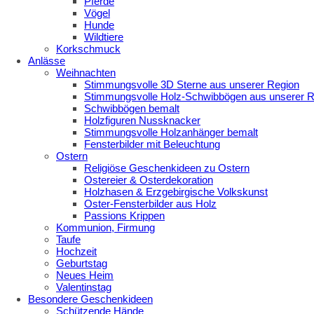
Pferde
Vögel
Hunde
Wildtiere
Korkschmuck
Anlässe
Weihnachten
Stimmungsvolle 3D Sterne aus unserer Region
Stimmungsvolle Holz-Schwibbögen aus unserer R
Schwibbögen bemalt
Holzfiguren Nussknacker
Stimmungsvolle Holzanhänger bemalt
Fensterbilder mit Beleuchtung
Ostern
Religiöse Geschenkideen zu Ostern
Ostereier & Osterdekoration
Holzhasen & Erzgebirgische Volkskunst
Oster-Fensterbilder aus Holz
Passions Krippen
Kommunion, Firmung
Taufe
Hochzeit
Geburtstag
Neues Heim
Valentinstag
Besondere Geschenkideen
Schützende Hände