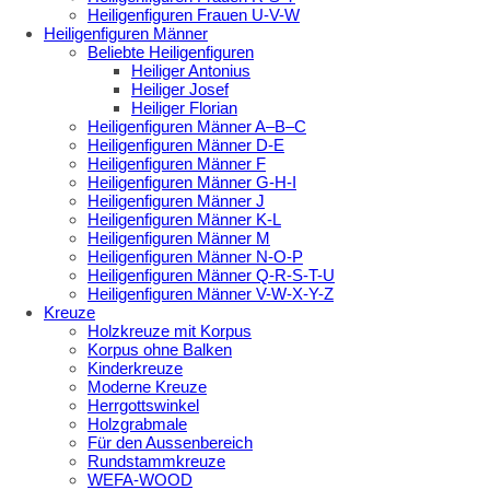
Heiligenfiguren Frauen U-V-W
Heiligenfiguren Männer
Beliebte Heiligenfiguren
Heiliger Antonius
Heiliger Josef
Heiliger Florian
Heiligenfiguren Männer A–B–C
Heiligenfiguren Männer D-E
Heiligenfiguren Männer F
Heiligenfiguren Männer G-H-I
Heiligenfiguren Männer J
Heiligenfiguren Männer K-L
Heiligenfiguren Männer M
Heiligenfiguren Männer N-O-P
Heiligenfiguren Männer Q-R-S-T-U
Heiligenfiguren Männer V-W-X-Y-Z
Kreuze
Holzkreuze mit Korpus
Korpus ohne Balken
Kinderkreuze
Moderne Kreuze
Herrgottswinkel
Holzgrabmale
Für den Aussenbereich
Rundstammkreuze
WEFA-WOOD