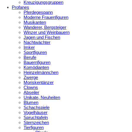
Kreuzigungsgruppen
Profanes
Pferdegespann
Moderne Frauenfiguren
Musikanten
Wanderer, Bergsteiger
Winzer und Weinbauern
Jagen und Fischen
Nachtwächter
Imker
Sportfiguren
Berufe
Bauernfiguren
Komödianten
Heinzelmännchen
Zwerge
Moriskentänzer
Clowns
Abseiler
Unikate, Neuheiten
Blumen
Schachspiele
Vogelhäuser
Spruchtafeln
Sternzeichen
Tierfiguren