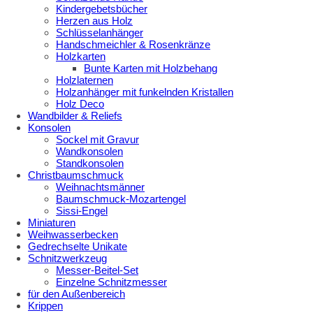
Kindergebetsbücher
Herzen aus Holz
Schlüsselanhänger
Handschmeichler & Rosenkränze
Holzkarten
Bunte Karten mit Holzbehang
Holzlaternen
Holzanhänger mit funkelnden Kristallen
Holz Deco
Wandbilder & Reliefs
Konsolen
Sockel mit Gravur
Wandkonsolen
Standkonsolen
Christbaumschmuck
Weihnachtsmänner
Baumschmuck-Mozartengel
Sissi-Engel
Miniaturen
Weihwasserbecken
Gedrechselte Unikate
Schnitzwerkzeug
Messer-Beitel-Set
Einzelne Schnitzmesser
für den Außenbereich
Krippen