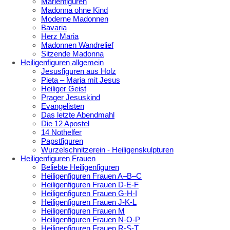
Marienfiguren
Madonna ohne Kind
Moderne Madonnen
Bavaria
Herz Maria
Madonnen Wandrelief
Sitzende Madonna
Heiligenfiguren allgemein
Jesusfiguren aus Holz
Pieta – Maria mit Jesus
Heiliger Geist
Prager Jesuskind
Evangelisten
Das letzte Abendmahl
Die 12 Apostel
14 Nothelfer
Papstfiguren
Wurzelschnitzerein - Heiligenskulpturen
Heiligenfiguren Frauen
Beliebte Heiligenfiguren
Heiligenfiguren Frauen A–B–C
Heiligenfiguren Frauen D-E-F
Heiligenfiguren Frauen G-H-I
Heiligenfiguren Frauen J-K-L
Heiligenfiguren Frauen M
Heiligenfiguren Frauen N-O-P
Heiligenfiguren Frauen R-S-T