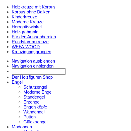
Holzkreuze mit Korpus
Korpus ohne Balken
Kinderkreuze
Moderne Kreuze
Herrgottswinkel
Holzgrabmale
Für den Aussenbereich
Rundstammkreuze
WEFA-WOOD
Kreuzigungsgruppen
Navigation ausblenden
Navigation einblenden
Der Holzfiguren Shop
Engel
Schutzengel
Moderne Engel
Standengel
Erzengel
Engelsköpfe
Wandengel
Putten
Glücksengel
Madonnen