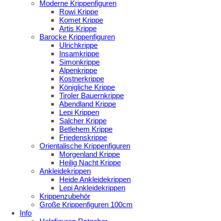
Moderne Krippenfiguren
Rowi Krippe
Komet Krippe
Artis Krippe
Barocke Krippenfiguren
Ulrichkrippe
Insamkrippe
Simonkrippe
Alpenkrippe
Kostnerkrippe
Königliche Krippe
Tiroler Bauernkrippe
Abendland Krippe
Lepi Krippen
Salcher Krippe
Betlehem Krippe
Friedenskrippe
Orientalische Krippenfiguren
Morgenland Krippe
Heilig Nacht Krippe
Ankleidekrippen
Heide Ankleidekrippen
Lepi Ankleidekrippen
Krippenzubehör
Große Krippenfiguren 100cm
Info