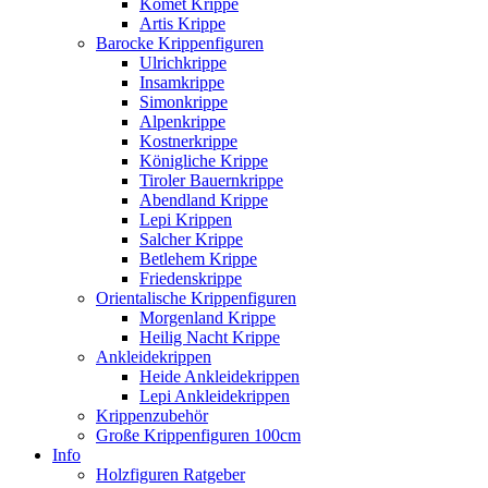
Komet Krippe
Artis Krippe
Barocke Krippenfiguren
Ulrichkrippe
Insamkrippe
Simonkrippe
Alpenkrippe
Kostnerkrippe
Königliche Krippe
Tiroler Bauernkrippe
Abendland Krippe
Lepi Krippen
Salcher Krippe
Betlehem Krippe
Friedenskrippe
Orientalische Krippenfiguren
Morgenland Krippe
Heilig Nacht Krippe
Ankleidekrippen
Heide Ankleidekrippen
Lepi Ankleidekrippen
Krippenzubehör
Große Krippenfiguren 100cm
Info
Holzfiguren Ratgeber