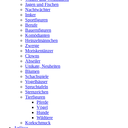
Jagen und Fischen
Nachtwächter
Imker
Sportfiguren
Berufe
Bauernfiguren
Komödianten
Heinzelmännchen
Zwerge
Moriskentänzer
Clowns
Abseiler
Unikate, Neuheiten
Blumen
Schachspiele
Vogelhäuser
Spruchtafeln
Sternzeichen
Tierfiguren
Pferde
Vögel
Hunde
Wildtiere
Korkschmuck
Anlässe