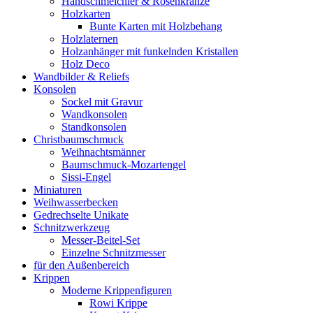
Handschmeichler & Rosenkränze
Holzkarten
Bunte Karten mit Holzbehang
Holzlaternen
Holzanhänger mit funkelnden Kristallen
Holz Deco
Wandbilder & Reliefs
Konsolen
Sockel mit Gravur
Wandkonsolen
Standkonsolen
Christbaumschmuck
Weihnachtsmänner
Baumschmuck-Mozartengel
Sissi-Engel
Miniaturen
Weihwasserbecken
Gedrechselte Unikate
Schnitzwerkzeug
Messer-Beitel-Set
Einzelne Schnitzmesser
für den Außenbereich
Krippen
Moderne Krippenfiguren
Rowi Krippe