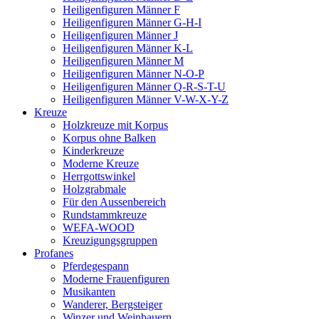
Heiligenfiguren Männer F
Heiligenfiguren Männer G-H-I
Heiligenfiguren Männer J
Heiligenfiguren Männer K-L
Heiligenfiguren Männer M
Heiligenfiguren Männer N-O-P
Heiligenfiguren Männer Q-R-S-T-U
Heiligenfiguren Männer V-W-X-Y-Z
Kreuze
Holzkreuze mit Korpus
Korpus ohne Balken
Kinderkreuze
Moderne Kreuze
Herrgottswinkel
Holzgrabmale
Für den Aussenbereich
Rundstammkreuze
WEFA-WOOD
Kreuzigungsgruppen
Profanes
Pferdegespann
Moderne Frauenfiguren
Musikanten
Wanderer, Bergsteiger
Winzer und Weinbauern