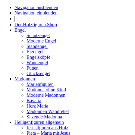
Navigation ausblenden
Navigation einblenden
Der Holzfiguren Shop
Engel
Schutzengel
Moderne Engel
Standengel
Erzengel
Engelsköpfe
Wandengel
Putten
Glücksengel
Madonnen
Marienfiguren
Madonna ohne Kind
Moderne Madonnen
Bavaria
Herz Maria
Madonnen Wandrelief
Sitzende Madonna
Heiligenfiguren allgemein
Jesusfiguren aus Holz
Pieta – Maria mit Jesus