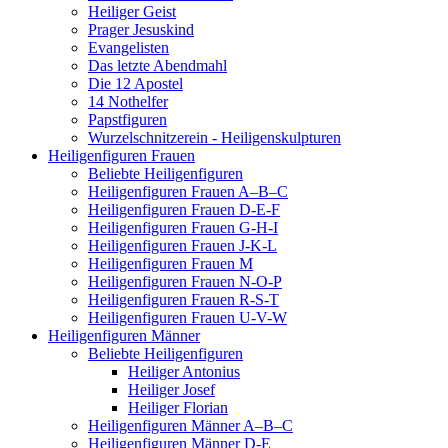
Heiliger Geist
Prager Jesuskind
Evangelisten
Das letzte Abendmahl
Die 12 Apostel
14 Nothelfer
Papstfiguren
Wurzelschnitzerein - Heiligenskulpturen
Heiligenfiguren Frauen
Beliebte Heiligenfiguren
Heiligenfiguren Frauen A–B–C
Heiligenfiguren Frauen D-E-F
Heiligenfiguren Frauen G-H-I
Heiligenfiguren Frauen J-K-L
Heiligenfiguren Frauen M
Heiligenfiguren Frauen N-O-P
Heiligenfiguren Frauen R-S-T
Heiligenfiguren Frauen U-V-W
Heiligenfiguren Männer
Beliebte Heiligenfiguren
Heiliger Antonius
Heiliger Josef
Heiliger Florian
Heiligenfiguren Männer A–B–C
Heiligenfiguren Männer D-E