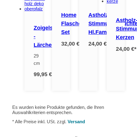
Home
Astholz-
Astholz
Flaschen-
Stimmungsleuchte
Zoigelstern
Stimmun
Set
Hl.Familie
-
Kerzen
32,00 €
*
24,00 €
*
Lärchenholz
24,00 €
*
29
cm
99,95 €
*
Es wurden keine Produkte gefunden, die Ihren
Auswahlkriterien entsprechen.
* Alle Preise inkl. USt. zzgl.
Versand