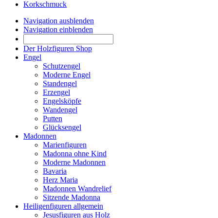
Korkschmuck
Navigation ausblenden
Navigation einblenden
Der Holzfiguren Shop
Engel
Schutzengel
Moderne Engel
Standengel
Erzengel
Engelsköpfe
Wandengel
Putten
Glücksengel
Madonnen
Marienfiguren
Madonna ohne Kind
Moderne Madonnen
Bavaria
Herz Maria
Madonnen Wandrelief
Sitzende Madonna
Heiligenfiguren allgemein
Jesusfiguren aus Holz