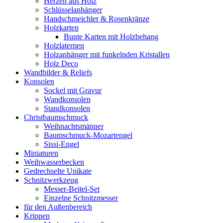
Herzen aus Holz
Schlüsselanhänger
Handschmeichler & Rosenkränze
Holzkarten
Bunte Karten mit Holzbehang
Holzlaternen
Holzanhänger mit funkelnden Kristallen
Holz Deco
Wandbilder & Reliefs
Konsolen
Sockel mit Gravur
Wandkonsolen
Standkonsolen
Christbaumschmuck
Weihnachtsmänner
Baumschmuck-Mozartengel
Sissi-Engel
Miniaturen
Weihwasserbecken
Gedrechselte Unikate
Schnitzwerkzeug
Messer-Beitel-Set
Einzelne Schnitzmesser
für den Außenbereich
Krippen