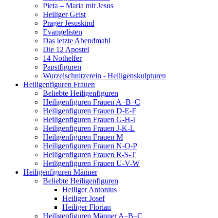
Pieta – Maria mit Jesus
Heiliger Geist
Prager Jesuskind
Evangelisten
Das letzte Abendmahl
Die 12 Apostel
14 Nothelfer
Papstfiguren
Wurzelschnitzerein - Heiligenskulpturen
Heiligenfiguren Frauen
Beliebte Heiligenfiguren
Heiligenfiguren Frauen A–B–C
Heiligenfiguren Frauen D-E-F
Heiligenfiguren Frauen G-H-I
Heiligenfiguren Frauen J-K-L
Heiligenfiguren Frauen M
Heiligenfiguren Frauen N-O-P
Heiligenfiguren Frauen R-S-T
Heiligenfiguren Frauen U-V-W
Heiligenfiguren Männer
Beliebte Heiligenfiguren
Heiliger Antonius
Heiliger Josef
Heiliger Florian
Heiligenfiguren Männer A–B–C