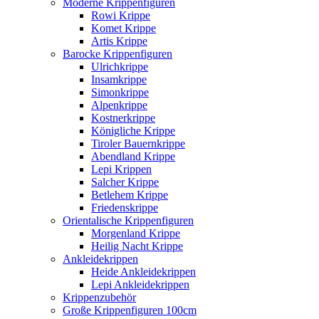
Moderne Krippenfiguren
Rowi Krippe
Komet Krippe
Artis Krippe
Barocke Krippenfiguren
Ulrichkrippe
Insamkrippe
Simonkrippe
Alpenkrippe
Kostnerkrippe
Königliche Krippe
Tiroler Bauernkrippe
Abendland Krippe
Lepi Krippen
Salcher Krippe
Betlehem Krippe
Friedenskrippe
Orientalische Krippenfiguren
Morgenland Krippe
Heilig Nacht Krippe
Ankleidekrippen
Heide Ankleidekrippen
Lepi Ankleidekrippen
Krippenzubehör
Große Krippenfiguren 100cm