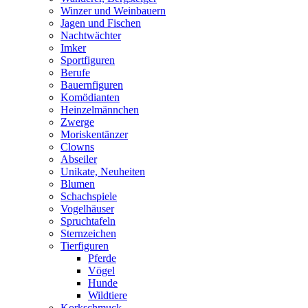
Winzer und Weinbauern
Jagen und Fischen
Nachtwächter
Imker
Sportfiguren
Berufe
Bauernfiguren
Komödianten
Heinzelmännchen
Zwerge
Moriskentänzer
Clowns
Abseiler
Unikate, Neuheiten
Blumen
Schachspiele
Vogelhäuser
Spruchtafeln
Sternzeichen
Tierfiguren
Pferde
Vögel
Hunde
Wildtiere
Korkschmuck