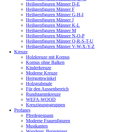
Heiligenfiguren Männer D-E
Heiligenfiguren Männer F
Heiligenfiguren Männer G-H-I
Heiligenfiguren Männer J
Heiligenfiguren Männer K-L
Heiligenfiguren Männer M
Heiligenfiguren Männer N-O-P
Heiligenfiguren Männer Q-R-S-T-U
Heiligenfiguren Männer V-W-X-Y-Z
Kreuze
Holzkreuze mit Korpus
Korpus ohne Balken
Kinderkreuze
Moderne Kreuze
Herrgottswinkel
Holzgrabmale
Für den Aussenbereich
Rundstammkreuze
WEFA-WOOD
Kreuzigungsgruppen
Profanes
Pferdegespann
Moderne Frauenfiguren
Musikanten
Wanderer, Bergsteiger