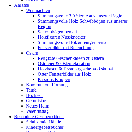
Anlässe
Weihnachten
Stimmungsvolle 3D Sterne aus unserer Region
Stimmungsvolle Holz-Schwibbögen aus unserer
Region
Schwibbögen bemalt
Holzfiguren Nussknacker
Stimmungsvolle Holzanhänger bemalt
Fensterbilder mit Beleuchtung
Ostern
Religiöse Geschenkideen zu Ostern
Ostereier & Osterdekoration
Holzhasen & Erzgebirgische Volkskunst
Oster-Fensterbilder aus Holz
Passions Krippen
Kommunion, Firmung
Taufe
Hochzeit
Geburtstag
Neues Heim
Valentinstag
Besondere Geschenkideen
Schützende Hände
Kindergebetsbücher