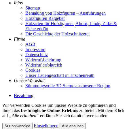
Infos
Sitemap
Bemalung von Holzfiguren – Ausführungen
Holzfiguren Ratgeber
Holzarten für Holzfiguren | Ahorn, Linde, Zirbe &
Eiche erklärt
Die Geschichte der Holzschnitzerei
Firma
AGB
Impressum
Datenschutz
Widerrufsbelehrung
Widerruf erfolgreich
Cookies
Unser Ladengeschäft in Tirschenreuth
Unsere Werkstatt
Stimmungsvolle 3D Sterne aus unserer Region
Bezahlung
Wir verwenden Cookies um unsere Website zu optimieren und
Ihnen das
bestmögliche Online-Erlebnis
zu bieten. Mit dem Klick
auf
„Alle erlauben“
erklären Sie sich damit einverstanden.
Einstellungen
Nur notwendige
Alle erlauben