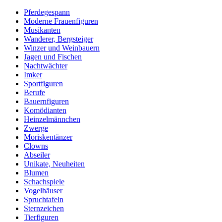
Pferdegespann
Moderne Frauenfiguren
Musikanten
Wanderer, Bergsteiger
Winzer und Weinbauern
Jagen und Fischen
Nachtwächter
Imker
Sportfiguren
Berufe
Bauernfiguren
Komödianten
Heinzelmännchen
Zwerge
Moriskentänzer
Clowns
Abseiler
Unikate, Neuheiten
Blumen
Schachspiele
Vogelhäuser
Spruchtafeln
Sternzeichen
Tierfiguren