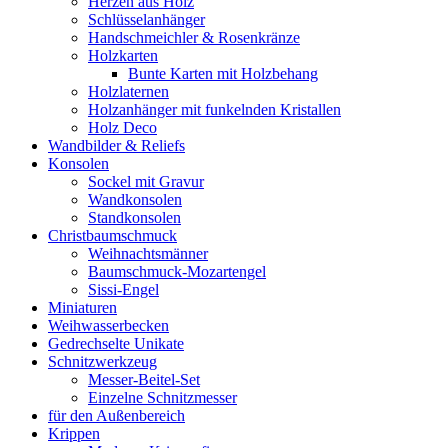
Herzen aus Holz
Schlüsselanhänger
Handschmeichler & Rosenkränze
Holzkarten
Bunte Karten mit Holzbehang
Holzlaternen
Holzanhänger mit funkelnden Kristallen
Holz Deco
Wandbilder & Reliefs
Konsolen
Sockel mit Gravur
Wandkonsolen
Standkonsolen
Christbaumschmuck
Weihnachtsmänner
Baumschmuck-Mozartengel
Sissi-Engel
Miniaturen
Weihwasserbecken
Gedrechselte Unikate
Schnitzwerkzeug
Messer-Beitel-Set
Einzelne Schnitzmesser
für den Außenbereich
Krippen