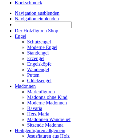
Korkschmuck
Navigation ausblenden
Navigation einblenden
Der Holzfiguren Shop
Engel
Schutzengel
Moderne Engel
Standengel
Erzengel
Engelsköpfe
Wandengel
Putten
Glücksengel
Madonnen
Marienfiguren
Madonna ohne Kind
Moderne Madonnen
Bavaria
Herz Maria
Madonnen Wandrelief
Sitzende Madonna
Heiligenfiguren allgemein
Jesusfiguren aus Holz