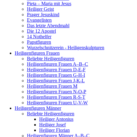
Pieta – Maria mit Jesus
Heiliger Geist
Prager Jesuskind
Evangelisten
Das letzte Abendmahl
Die 12 Apostel
14 Nothelfer
Papstfiguren
Wurzelschnitzerein - Heiligenskulpturen
Heiligenfiguren Frauen
Beliebte Heiligenfiguren
Heiligenfiguren Frauen A–B–C
Heiligenfiguren Frauen D-E-F
Heiligenfiguren Frauen G-H-I
Heiligenfiguren Frauen J-K-L
Heiligenfiguren Frauen M
Heiligenfiguren Frauen N-O-P
Heiligenfiguren Frauen R-S-T
Heiligenfiguren Frauen U-V-W
Heiligenfiguren Männer
Beliebte Heiligenfiguren
Heiliger Antonius
Heiliger Josef
Heiliger Florian
Heiligenfiguren Männer A–B–C