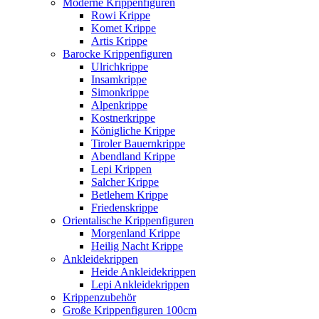
Moderne Krippenfiguren
Rowi Krippe
Komet Krippe
Artis Krippe
Barocke Krippenfiguren
Ulrichkrippe
Insamkrippe
Simonkrippe
Alpenkrippe
Kostnerkrippe
Königliche Krippe
Tiroler Bauernkrippe
Abendland Krippe
Lepi Krippen
Salcher Krippe
Betlehem Krippe
Friedenskrippe
Orientalische Krippenfiguren
Morgenland Krippe
Heilig Nacht Krippe
Ankleidekrippen
Heide Ankleidekrippen
Lepi Ankleidekrippen
Krippenzubehör
Große Krippenfiguren 100cm