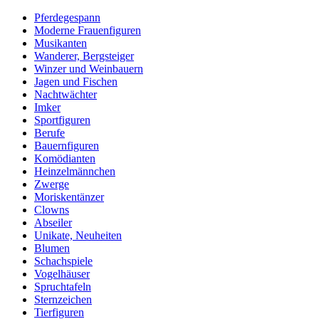
Pferdegespann
Moderne Frauenfiguren
Musikanten
Wanderer, Bergsteiger
Winzer und Weinbauern
Jagen und Fischen
Nachtwächter
Imker
Sportfiguren
Berufe
Bauernfiguren
Komödianten
Heinzelmännchen
Zwerge
Moriskentänzer
Clowns
Abseiler
Unikate, Neuheiten
Blumen
Schachspiele
Vogelhäuser
Spruchtafeln
Sternzeichen
Tierfiguren