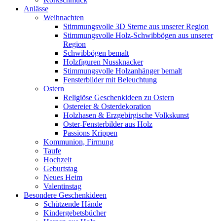
Anlässe
Weihnachten
Stimmungsvolle 3D Sterne aus unserer Region
Stimmungsvolle Holz-Schwibbögen aus unserer
Region
Schwibbögen bemalt
Holzfiguren Nussknacker
Stimmungsvolle Holzanhänger bemalt
Fensterbilder mit Beleuchtung
Ostern
Religiöse Geschenkideen zu Ostern
Ostereier & Osterdekoration
Holzhasen & Erzgebirgische Volkskunst
Oster-Fensterbilder aus Holz
Passions Krippen
Kommunion, Firmung
Taufe
Hochzeit
Geburtstag
Neues Heim
Valentinstag
Besondere Geschenkideen
Schützende Hände
Kindergebetsbücher