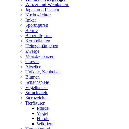
Winzer und Weinbauern
Jagen und Fischen
Nachtwächter
Imker
Sportfiguren
Berufe
Bauernfiguren
Komödianten
Heinzelmännchen
Zwerge
Moriskentänzer
Clowns
Abseiler
Unikate, Neuheiten
Blumen
Schachspiele
Vogelhäuser
Spruchtafeln
Sternzeichen
Tierfiguren
Pferde
Vögel
Hunde
Wildtiere
Korkschmuck