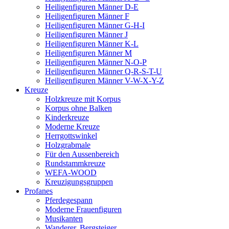
Heiligenfiguren Männer D-E
Heiligenfiguren Männer F
Heiligenfiguren Männer G-H-I
Heiligenfiguren Männer J
Heiligenfiguren Männer K-L
Heiligenfiguren Männer M
Heiligenfiguren Männer N-O-P
Heiligenfiguren Männer Q-R-S-T-U
Heiligenfiguren Männer V-W-X-Y-Z
Kreuze
Holzkreuze mit Korpus
Korpus ohne Balken
Kinderkreuze
Moderne Kreuze
Herrgottswinkel
Holzgrabmale
Für den Aussenbereich
Rundstammkreuze
WEFA-WOOD
Kreuzigungsgruppen
Profanes
Pferdegespann
Moderne Frauenfiguren
Musikanten
Wanderer, Bergsteiger