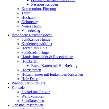
Passions Krippen
Kommunion, Firmung
Taufe
Hochzeit
Geburtstag
Neues Heim
Valentinstag
Besondere Geschenkideen
Schützende Hände
Kindergebetsbücher
Herzen aus Holz
Schlüsselanhänger
Handschmeichler & Rosenkränze
Holzkarten
Bunte Karten mit Holzbehang
Holzlaternen
Holzanhänger mit funkelnden Kristallen
Holz Deco
Wandbilder & Reliefs
Konsolen
Sockel mit Gravur
Wandkonsolen
Standkonsolen
Christbaumschmuck