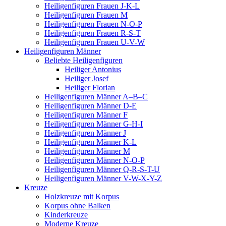
Heiligenfiguren Frauen J-K-L
Heiligenfiguren Frauen M
Heiligenfiguren Frauen N-O-P
Heiligenfiguren Frauen R-S-T
Heiligenfiguren Frauen U-V-W
Heiligenfiguren Männer
Beliebte Heiligenfiguren
Heiliger Antonius
Heiliger Josef
Heiliger Florian
Heiligenfiguren Männer A–B–C
Heiligenfiguren Männer D-E
Heiligenfiguren Männer F
Heiligenfiguren Männer G-H-I
Heiligenfiguren Männer J
Heiligenfiguren Männer K-L
Heiligenfiguren Männer M
Heiligenfiguren Männer N-O-P
Heiligenfiguren Männer Q-R-S-T-U
Heiligenfiguren Männer V-W-X-Y-Z
Kreuze
Holzkreuze mit Korpus
Korpus ohne Balken
Kinderkreuze
Moderne Kreuze