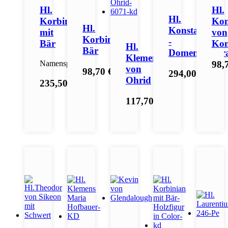
Hl.
Hl.
Hl.
Korbinian
Ko
Hl.
Konstantin
mit
von
Korbinian
-
Bär
Kon
Hl.
Bär
Domenikaner
Klemens
Namenspatron
98,
von
98,70 €
*
294,00 €
*
Ohrid
235,50 €
*
117,70 €
*