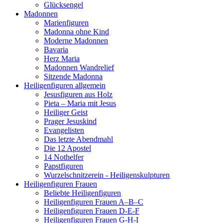
Glücksengel
Madonnen
Marienfiguren
Madonna ohne Kind
Moderne Madonnen
Bavaria
Herz Maria
Madonnen Wandrelief
Sitzende Madonna
Heiligenfiguren allgemein
Jesusfiguren aus Holz
Pieta – Maria mit Jesus
Heiliger Geist
Prager Jesuskind
Evangelisten
Das letzte Abendmahl
Die 12 Apostel
14 Nothelfer
Papstfiguren
Wurzelschnitzerein - Heiligenskulpturen
Heiligenfiguren Frauen
Beliebte Heiligenfiguren
Heiligenfiguren Frauen A–B–C
Heiligenfiguren Frauen D-E-F
Heiligenfiguren Frauen G-H-I