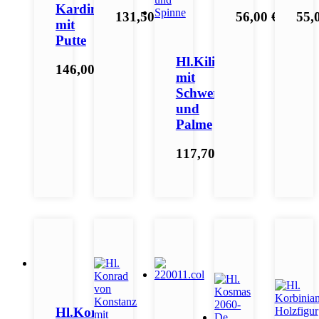
Kardinal
131,50 €
*
56,00 €
*
55,
mit
Putte
Hl.Kilian
146,00 €
*
mit
Schwert
und
Palme
117,70 €
*
Hl.Konrad