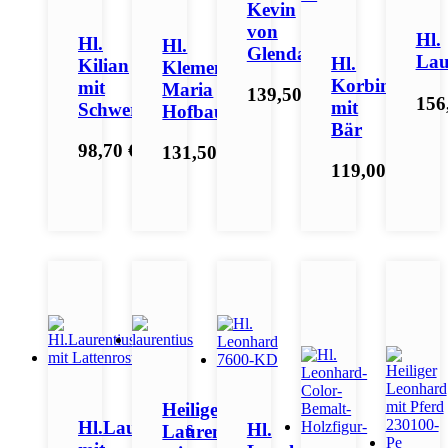
Kevin
von
Hl.
Hl.
Hl.
Glendalough
Lau
Hl.
Kilian
Klemens
Korbinian
mit
Maria
139,50 €
*
156
mit
Schwert
Hofbauer
Bär
98,70 €
*
131,50 €
*
119,00 €
*
Heiliger
Hl.Laurentius
Hl.
Laurentius