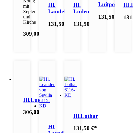
König
Luitpold
Hl.
Hl.
Hl.
mit
Landelin
Luden
Zepter
131,50 €
*
und
131
Kirche
131,50 €
*
131,50 €
*
309,00 €
*
Hl.Ludwig
306,00 €
*
Hl.Lothar
Hl.
131,50 €
*