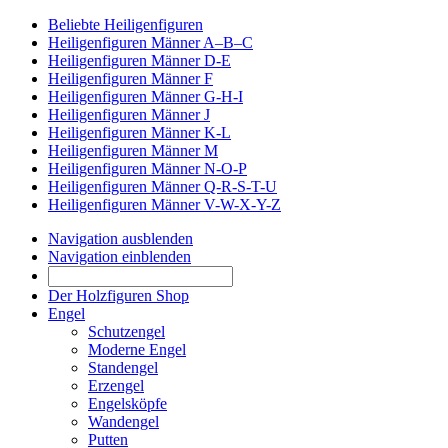
Beliebte Heiligenfiguren
Heiligenfiguren Männer A–B–C
Heiligenfiguren Männer D-E
Heiligenfiguren Männer F
Heiligenfiguren Männer G-H-I
Heiligenfiguren Männer J
Heiligenfiguren Männer K-L
Heiligenfiguren Männer M
Heiligenfiguren Männer N-O-P
Heiligenfiguren Männer Q-R-S-T-U
Heiligenfiguren Männer V-W-X-Y-Z
Navigation ausblenden
Navigation einblenden
Der Holzfiguren Shop
Engel
Schutzengel
Moderne Engel
Standengel
Erzengel
Engelsköpfe
Wandengel
Putten