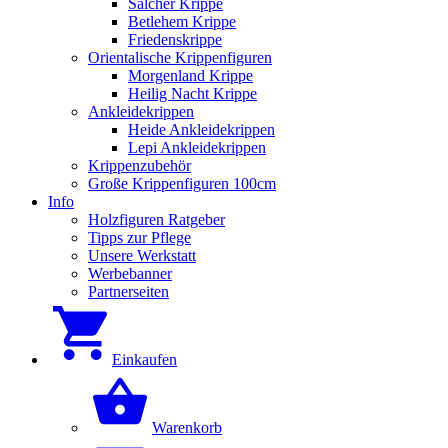
Salcher Krippe
Betlehem Krippe
Friedenskrippe
Orientalische Krippenfiguren
Morgenland Krippe
Heilig Nacht Krippe
Ankleidekrippen
Heide Ankleidekrippen
Lepi Ankleidekrippen
Krippenzubehör
Große Krippenfiguren 100cm
Info
Holzfiguren Ratgeber
Tipps zur Pflege
Unsere Werkstatt
Werbebanner
Partnerseiten
Einkaufen
Warenkorb