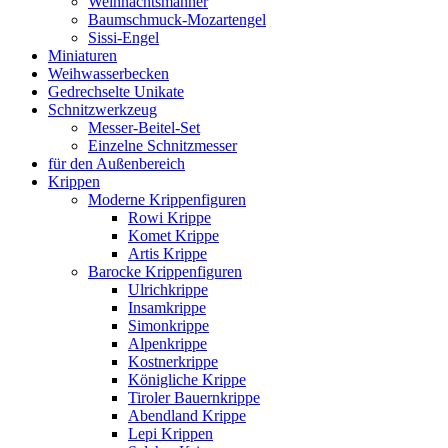
Weihnachtsmänner
Baumschmuck-Mozartengel
Sissi-Engel
Miniaturen
Weihwasserbecken
Gedrechselte Unikate
Schnitzwerkzeug
Messer-Beitel-Set
Einzelne Schnitzmesser
für den Außenbereich
Krippen
Moderne Krippenfiguren
Rowi Krippe
Komet Krippe
Artis Krippe
Barocke Krippenfiguren
Ulrichkrippe
Insamkrippe
Simonkrippe
Alpenkrippe
Kostnerkrippe
Königliche Krippe
Tiroler Bauernkrippe
Abendland Krippe
Lepi Krippen