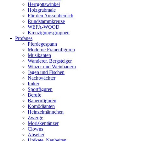
Herrgottswinkel
Holzgrabmale
Für den Aussenbereich
Rundstammkreuze
WEFA-WOOD
Kreuzigungsgruppen
Profanes
Pferdegespann
Moderne Frauenfiguren
Musikanten
Wanderer, Bergsteiger
Winzer und Weinbauern
Jagen und Fischen
Nachtwächter
Imker
Sportfiguren
Berufe
Bauernfiguren
Komödianten
Heinzelmännchen
Zwerge
Moriskentänzer
Clowns
Abseiler
Unikate, Neuheiten