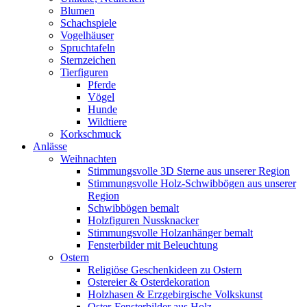
Blumen
Schachspiele
Vogelhäuser
Spruchtafeln
Sternzeichen
Tierfiguren
Pferde
Vögel
Hunde
Wildtiere
Korkschmuck
Anlässe
Weihnachten
Stimmungsvolle 3D Sterne aus unserer Region
Stimmungsvolle Holz-Schwibbögen aus unserer
Region
Schwibbögen bemalt
Holzfiguren Nussknacker
Stimmungsvolle Holzanhänger bemalt
Fensterbilder mit Beleuchtung
Ostern
Religiöse Geschenkideen zu Ostern
Ostereier & Osterdekoration
Holzhasen & Erzgebirgische Volkskunst
Oster-Fensterbilder aus Holz