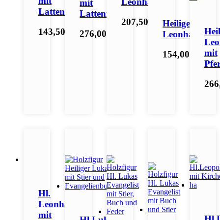
mit
Leonhard
mit
Lattenrost
Lattenrost
207,50 €
*
Heiliger
Heil
143,50 €
*
276,00 €
*
Leonhard
Leo
mit
154,00 €
*
Pfe
266
Hl.
Leonhard
mit
Hl.
Hl.Lukas