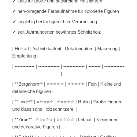
✔ ideal für große und detailreiche Holzfiguren
✔ hervorragende Farbaufnahme für colorierte Figuren
✔ langlebig bei fachgerechter Verarbeitung
✔ seit Jahrhunderten bewährtes Schnitzholz
| Holzart | Schnitzbarkeit | Detailreichtum | Maserung |
Empfehlung |
| ------------- | -------------- | -------------- | -------- | -------------
------------------------------- |
| **Bergahorn** | ⭐⭐⭐⭐☆ | ⭐⭐⭐⭐⭐ | Fein | Kleine und
detailreiche Figuren |
| **Linde** | ⭐⭐⭐⭐⭐ | ⭐⭐⭐⭐☆ | Ruhig | Große Figuren
und klassische Holzschnitzerei |
| **Zirbe** | ⭐⭐⭐⭐⭐ | ⭐⭐⭐☆☆ | Lebhaft | Kleinserien
und dekorative Figuren |